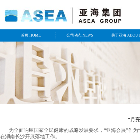
首页 HOME
公司动态 NEWS
关于亚海 ABOUT
“月
为全面响应国家全民健康的战略发展要求，
“亚海会展”作为
在湖南长沙开展落地工作
。