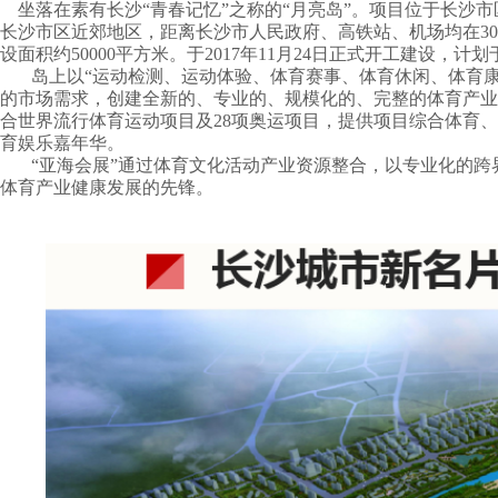
坐落在素有长沙“青春记忆”之称的“月亮岛”。项目位于长沙
长沙市区近郊地区，
距离长沙市人民政府、高铁站、机场
均在
3
设面积约50000平方米。于2017
年11月24日正式开工建设，计划
岛上
以
“运动检测、运动体验、体育赛事、体育休闲、体育
的市场需求，创建全新的、专业的、规模化的、完整的体育产业
合世界流行体育运动项目及
28项奥运项目，提供项目综合体育
育娱乐嘉年
华。
“亚海会展”通过体育文化活动产业资源整合，
以专业化的跨
体育产业健康发展的先锋
。