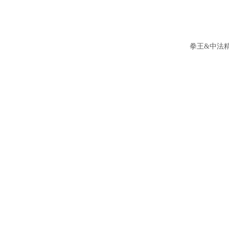
拳王
&
中法