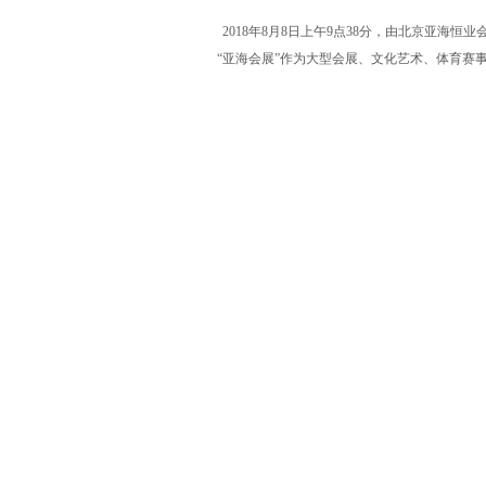
2018
年
8
月
8
日上午
9
点
38
分，由北京亚海恒业会
“亚海会展”作为大型会展、文化艺术、体育赛