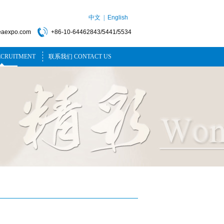
中文 |
English
eaexpo.com
+86-10-64462843/5441/5534
CRUITMENT
联系我们 CONTACT US