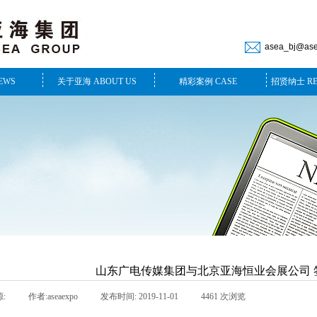
asea_bj@as
EWS
关于亚海 ABOUT US
精彩案例 CASE
招贤纳士 RE
山东广电传媒集团与北京亚海恒业会展公司 
:
|
作者:
aseaexpo
|
发布时间:
2019-11-01
|
4461
次浏览
|