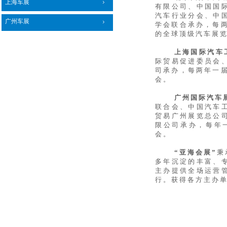
上海车展
有限公司、中国国
汽车行业分会、中
广州车展
学会联合承办，每
的全球顶级汽车展
上海国际汽车工
际贸易促进委员会
司承办，每两年一
会。
广州国际汽车
联合会、中国汽车
贸易广州展览总公
限公司承办，每年
会。
“亚海会展”
秉
多年沉淀的丰富、
主办提供全场运营
行。获得各方主办